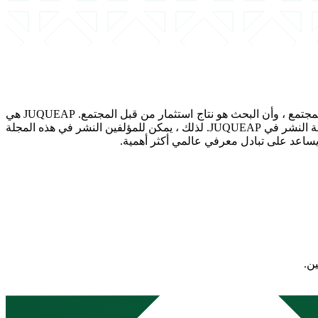
(JUQUEAP) ونشرها من قبل جامعة أم القرى. منظورنا هو أن جميع الأبحاث هي لصالح المجتمع ، وأن البحث هو نتاج استثمار من قبل المجتمع. JUQUEAP هي
مجلة مفتوحة الوصول. جميع المقالات المنشورة في هذه المجلة مجانية للجميع لقراءتها وتنزيلها ونسخها وتوزيعها. جامعة أم القرى تدعم تكلفة النشر في JUQUEAP. لذلك ، يمكن للمؤلفين النشر في هذه المجلة
ن.