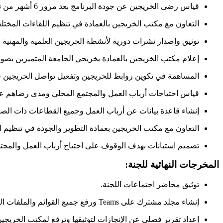
قياس رضى الخريجين عن جودة البرنامج بعد مرور 6 أشهر من تخرجهم، باستخدام الاستبانات المقدمة من عمادة التطوير والجودة.
التعاون مع مكتب الخريجين بالعمادة في تنظيم اللقاءات المختلف
توثيق وإصدار نشرات دورية لأنشطة الخريجين العلمية والمهنية 
إعلام مكتب الخريجين بالعمادة بخريجي الجامعة المتميزين بصور
المساهمة في تكوين روابط للخريجين وتفعيل تواصل الخريجين فيم
قياس احتياجات أرباب العمل والمجتمع المحلي ومدى رضاهم عن خ
إنشاء قاعدة بيانات عن أرباب العمل وجميع القطاعات ذات الصل
التعاون مع مكتب الخريجين بعمادة التطوير والجودة في تنظيم ال
تصميم استبانات بهدف الوقوف على احتياج أرباب العمل والمجتم
المخرجات النهائية للجنة:
توثيق محاضر اجتماعات اللجنة.
إنشاء مجلد مشترك على Teams ورفع جميع القوائم والملفات المتعلقة بأعمال اللجنة.
إعداد تقرير فصلي عن الإنجازات لتوثيقها وترفع لمكتب الخريجين