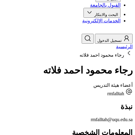
القبول بالجامعة
البحث والابتكار
الخدمات الإلكترونية
تسجيل الدخول
الرئيسية
رجاء محمود احمد فلاته
رجاء محمود احمد فلاته
أعضاء هيئة التدريس
rmfalltah
نبذة
rmfalltah@uqu.edu.sa
المعلومات الشخصية