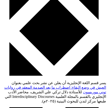
يسر قسم اللغة الإنجليزية أن يعلن عن نشر بحث علمي بعنوان
العيش في وضع البقاء: اضطراب ما بعد الصدمة المعقد في روايات
توني موريسون
للأستاذة دلال تركي علي الشريف، محاضر الأدب
الإنجليزي بالقسم بالمجلة العلمية Interdisciplinary Discourses التي
طبعها مركز لندن للبحوث البينية (٢٠٢٥م).