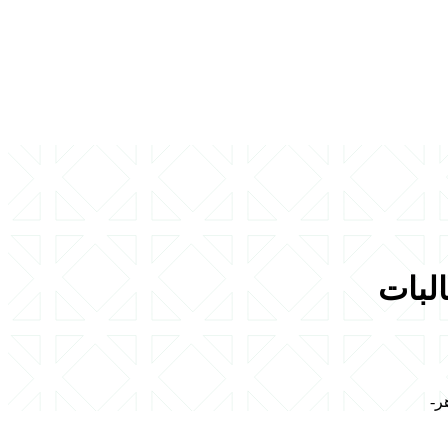
لبات
ر-