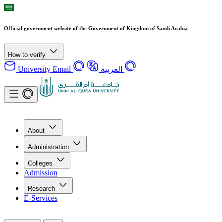
Official government website of the Government of Kingdom of Saudi Arabia
How to verify
University Email
العربية
About
Administration
Colleges
Admission
Research
E-Services