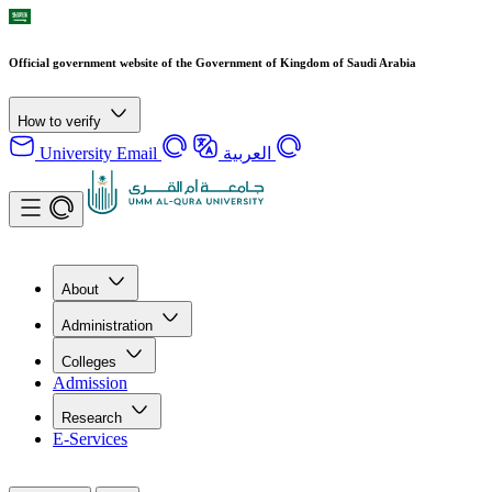
Official government website of the Government of Kingdom of Saudi Arabia
How to verify
University Email
العربية
About
Administration
Colleges
Admission
Research
E-Services